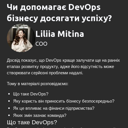
Чи допомагає DevOps
бізнесу досягати успіху?
Liliia Mitina
COO
Досвід показує, що DevOps краще залучати 
ще на ранніх 
етапах розвитку продукту
, адже його відсутність може 
створювати серйозні проблеми надалі.
Тому в матеріалі розповідаємо
: 
Що таке DevOps?
Яку користь він приносить бізнесу безпосередньо?
Як це впливає на фінанси підприємства?
Яких змін зазнає команда?
Що таке DevOps?