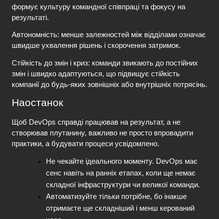
формує культуру командної співпраці та фокусу на 
результаті.
Автономність:
 менше залежностей між відділами означає 
швидше ухвалення рішень і скорочення затримок.
Стійкість до змін і криз:
 команди звикають до постійних 
змін і швидко адаптуються, що підвищує стійкість 
компанії до будь-яких зовнішніх або внутрішніх потрясінь.
Наостанок
Щоб DevOps справді працював на результат, а не 
створював плутанину, важливо не просто впровадити 
практики, а будувати процеси усвідомлено. 
Не чекайте ідеального моменту. DevOps має 
сенс навіть на ранніх етапах, коли ще немає 
складної інфраструктури чи великої команди.
Автоматизуйте тільки потрібне, бо інакше 
отримаєте ще складніший і менш керований 