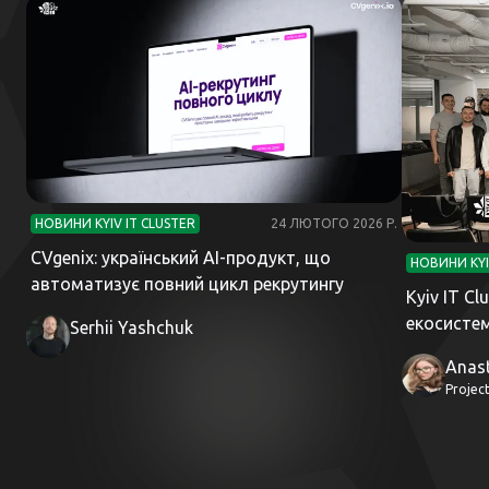
НОВИНИ KYIV IT CLUSTER
24 ЛЮТОГО 2026 Р.
CVgenix: український AI-продукт, що
НОВИНИ KYI
автоматизує повний цикл рекрутингу
Kyiv IT Cl
екосисте
Serhii Yashchuk
Anas
Projec