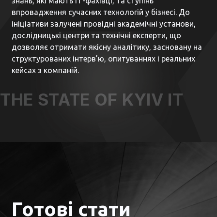
знань, які мають ІТ-фахівці, та ступінь
впровадження сучасних технологій у бізнесі. До
ініціативи залучені провідні академічні установи,
дослідницькі центри та технічні експерти, що
дозволяє отримати якісну аналітику, засновану на
структурованих інтерв’ю, опитуваннях і реальних
кейсах з компаній.
THE STATE OF KYIV IT
Готові стати