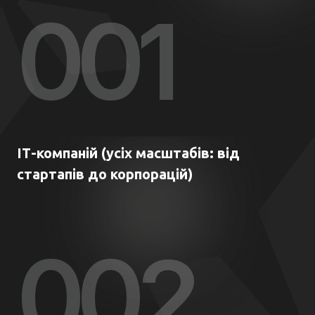
00
1
ІТ-компаній (усіх масштабів: від
стартапів до корпорацій)
00
2