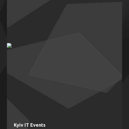
Розвиток професійних компетенцій
Напрямки:
Стажування для студентів
Перекваліфікація спеціалістів (світчінг)
Підтримка та перекваліфікація ветеранів та ВПО
Агрегація вакансій
Комунікація з освітніми закладами
Аналіз ринку освітніх потреб
Kyiv IT Events