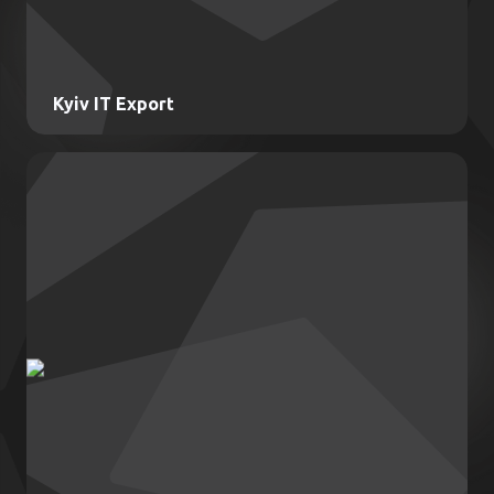
Kyiv IT Export
Kyiv IT Export
Підтримка міжнародної експансії київських
та регіональних ІТ-компаній
Ключові послуги:
Промоція експорту та організований нетворкінг–
співробітництво з міжнародними Кластерами та
спільнотами, групова участь у конференціях
Пошук міжнародних партнерів
Супровід транскордонних угод
Буткемпи з культурних особливостей кожного регіону
та країни