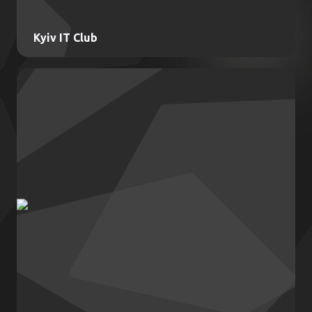
Kyiv IT Club
Kyiv IT Club
Національна програма лояльності з мережею
зі 100 партнерів, які задовольняють робочі
та lifestyle запити IT-спільноти столиці, їхніх
друзів та родин