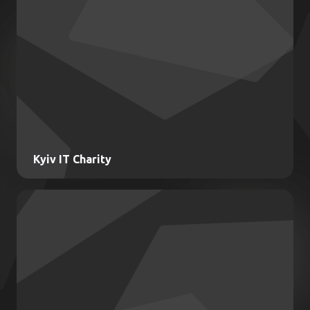
Kyiv IT Charity
Kyiv IT Charity
Благодійні та CSR проєкти від Kyiv IT Cluster:
підтримка ЗСУ, допомога населенню,
розвиток освіти та медицини.