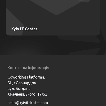
Kyiv IT Center
Kyiv IT Center
Сприяння розвитку локальних учасників
кластеру та залученню іноземних компаній
Контактна інформація
Послуги:
Реєстрація бізнесу в Українї
Coworking Platforma,
Recruitment та HR підтримка
БЦ «Леонардо»
Юридичний та операційний супровід
вул. Богдана
Комплаєнс та безпека
Нетворкінг та розвиток бізнесу
Хмельницького, 17/52
Підтримка стартапів
Маркетингова підтримка
hello@kyivitcluster.com
Консьєрж-сервіс