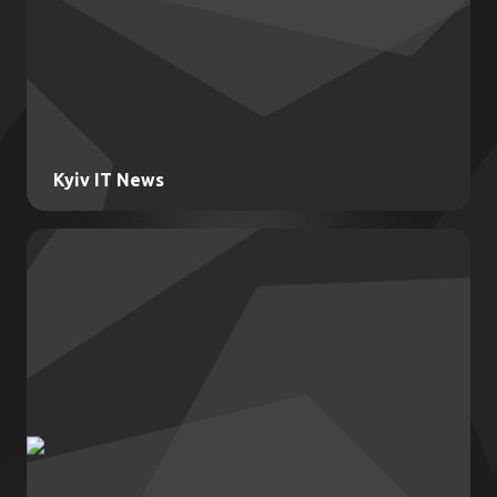
Kyiv IT News
Kyiv IT News
Інформаційне висвітлення ІТ-екосистеми
Києва та регіону
Контент:
Новини IT-ринку
Аналітичні матеріали
Інтерв'ю з експертами
Огляди технологічних трендів