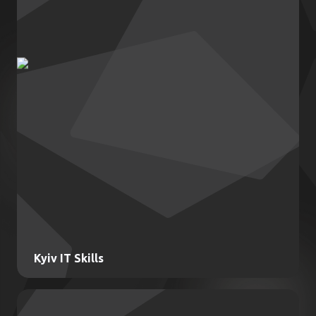
Ключові послуги:
Збір та аналіз даних про ІТ-індустрію
Проведення галузевих досліджень
та опитувань
Підготовка аналітичних звітів та прогнозів
Моніторинг трендів та інновацій в ІТ-секторі
Консультації з питань розвитку ІТ-бізнесу
Формування рекомендацій для стейкхолдерів галузі
Організація аналітичних заходів та презентацій
Kyiv IT Skills
Kyiv IT Skills